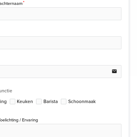
achternaam
email
unctie
ing
Keuken
Barista
Schoonmaak
Toelichting / Ervaring