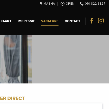
MASHA
OPEN
010 822 3827
UKAART
IMPRESSIE
VACATURE
CONTACT
EER DIRECT