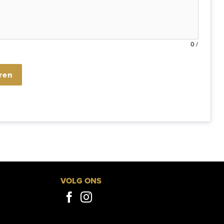
0
/
ren
VOLG ONS