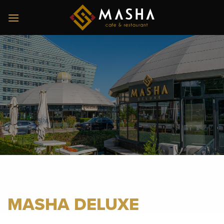
Ga
naar
inhoud
MASHA DELUXE