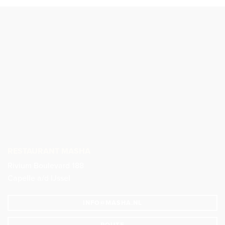
VOLG ONS OP INSTAGRAM!
MASHARESTAURANT
RESTAURANT MASHA
Rivium Boulevard 188
Capelle a/d IJssel
INFO@MASHA.NL
ROUTE