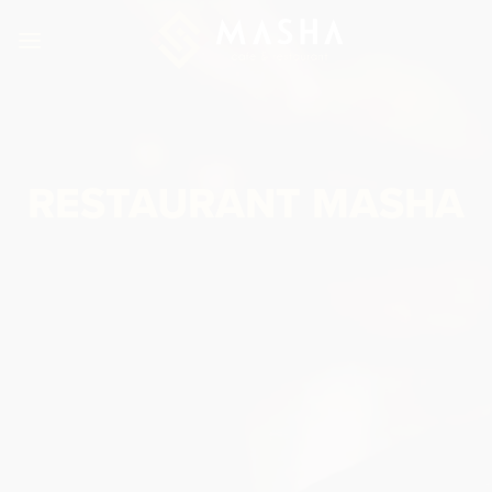
Ga
naar
inhoud
RESTAURANT MASHA
Proef de authentieke smaken van de Turkse
keuken bij Masha Restaurant, waar passie en
gastvrijheid samenkomen!
MENUKAART