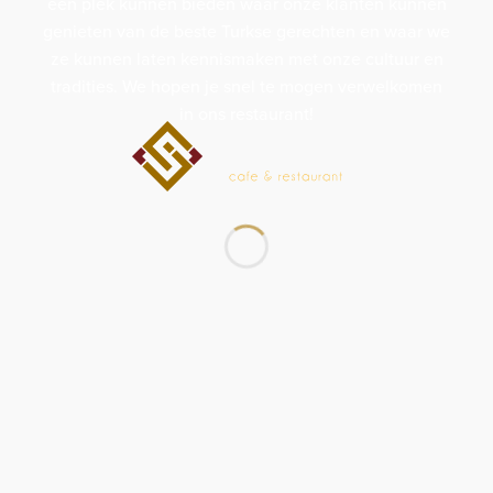
een plek kunnen bieden waar onze klanten kunnen
genieten van de beste Turkse gerechten en waar we
ze kunnen laten kennismaken met onze cultuur en
tradities. We hopen je snel te mogen verwelkomen
in ons restaurant!