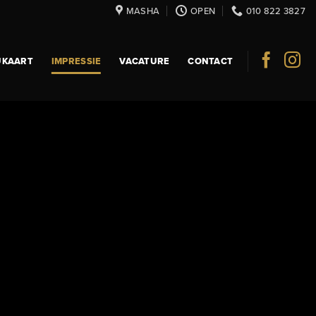
MASHA
OPEN
010 822 3827
UKAART
IMPRESSIE
VACATURE
CONTACT